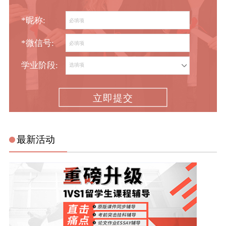
*昵称:
*微信号:
学业阶段:
立即提交
最新活动