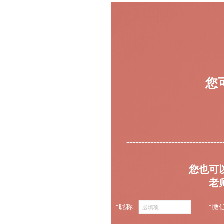
您
--------------------------------
您也可
老
*昵称:
*微