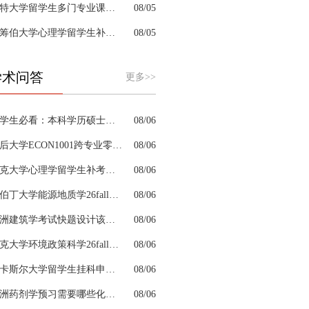
肯特大学留学生多门专业课接连掉队怎么拆分阶段性补习计划
08/05
拉筹伯大学心理学留学生补考辅导考点会细致梳理吗
08/05
学术问答
更多>>
留学生必看：本科学历硕士学位是怎么回事以及如何影响考公
08/06
皇后大学ECON1001跨专业零基础该怎样补习专业课
08/06
约克大学心理学留学生补考辅导会搭建完整知识体系框架吗
08/06
阿伯丁大学能源地质学26fall预习辅导适合预科升本科吗
08/06
澳洲建筑学考试快题设计该怎么分配答题时间
08/06
杜克大学环境政策科学26fall预习辅导选哪家机构？
08/06
纽卡斯尔大学留学生挂科申诉文书内容单薄如何充实材料
08/06
澳洲药剂学预习需要哪些化学基础
08/06