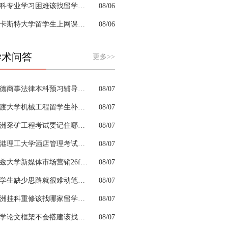
商科专业学习困难该找留学生辅导机构吗？
08/06
兰卡斯特大学留学生上网课挂科怎么办？
08/06
学术问答
更多>>
邦德商事法律本科预习辅导怎样拆解晦涩法条内容
08/07
普渡大学机械工程留学生补考辅导考前突击两周够吗
08/07
澳洲采矿工程考试要记住哪些安全规范考点
08/07
香港理工大学酒店管理考试有什么答题技巧
08/07
利兹大学新媒体市场营销26fall预习辅导选哪家机构？
08/07
留学生缺少思路就很难动笔完成商科作业吗
08/07
澳洲挂科重修该找哪家留学生辅导机构？
08/07
留学论文框架不会搭建该找留学生辅导机构吗？
08/07