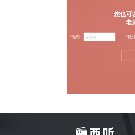
您也可
老
*昵称:
*微