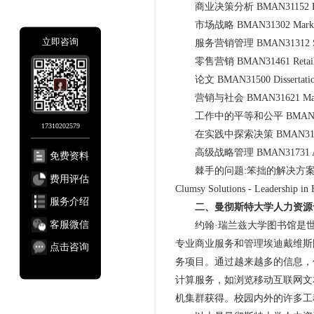
商业决策分析 BMAN31152 Busines
市场战略 BMAN31302 Marketin
立即咨询
服务营销管理 BMAN31312 Servic
零售营销 BMAN31461 Retail M
论文 BMAN31500 Dissertati
营销与社会 BMAN31621 Marketi
工作中的平等和公平 BMAN31652 Equ
17310202579
在实践中探索决策 BMAN31681 Explo
高级战略管理 BMAN31731 Advanc
免费资料
棘手的问题:笨拙的解决方案——医疗保
费用评估
Clumsy Solutions - Leadership in 
服务介绍
二、曼彻斯特大学人力资源
客服微信
约翰·瑞兰兹大学图书馆是世
专业商业服务和管理埃迪戴维斯
点击咨询
务项目。通过越来越多的信息，
计算服务，如浏览移动互联网文
机集群获得。校园内外的许多工程