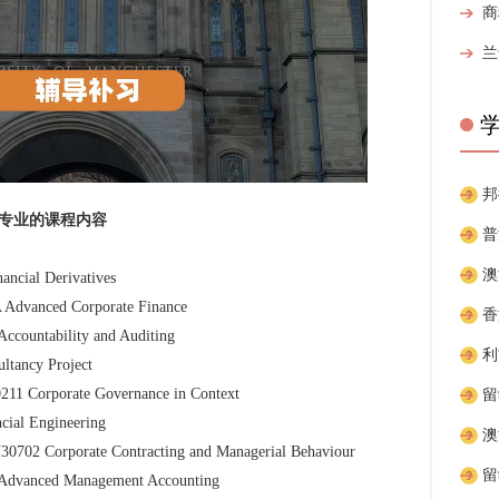
专业的课程内容
l Derivatives
ced Corporate Finance
ability and Auditing
ncy Project
orate Governance in Context
 Engineering
rate Contracting and Managerial Behaviour
ed Management Accounting