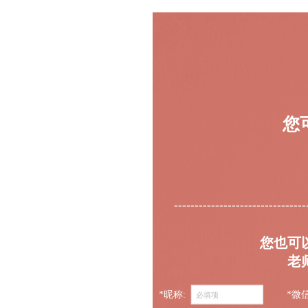
您
--------------------------------
您也可
老
*昵称:
*微