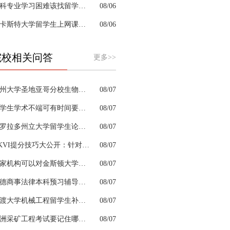
商科专业学习困难该找留学生辅导机构吗？
08/06
兰卡斯特大学留学生上网课挂科怎么办？
08/06
院校相关问答
更多>>
加州大学圣地亚哥分校生物工程留学生补考辅导实际有用吗
08/07
留学生学术不端可有时间要求？
08/07
科罗拉多州立大学留学生论文参考文献格式混乱怎么统一整理
08/07
UKVI提分技巧大公开：针对口语及听力板块的专项练习建议
08/07
哪家机构可以对金斯顿大学人工智能专业进行留学生考试辅导？
08/07
邦德商事法律本科预习辅导怎样拆解晦涩法条内容
08/07
普渡大学机械工程留学生补考辅导考前突击两周够吗
08/07
澳洲采矿工程考试要记住哪些安全规范考点
08/07