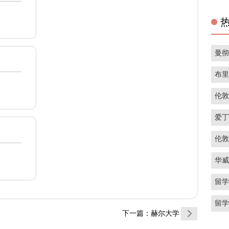
曼
布
伦
爱
伦
华
留
留
下一篇
：赫尔大学