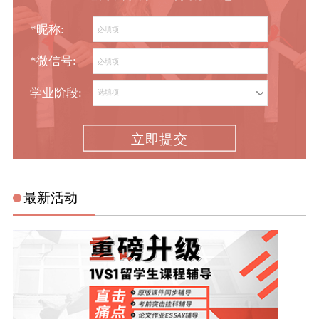
*昵称:
*微信号:
学业阶段:
立即提交
最新活动