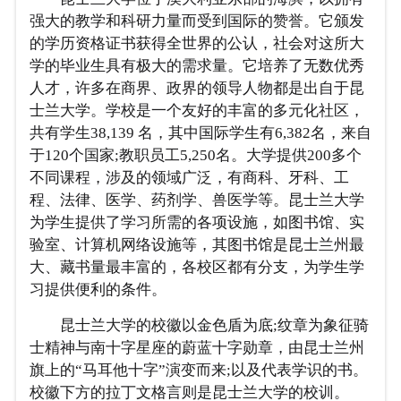
强大的教学和科研力量而受到国际的赞誉。它颁发
的学历资格证书获得全世界的公认，社会对这所大
学的毕业生具有极大的需求量。它培养了无数优秀
人才，许多在商界、政界的领导人物都是出自于昆
士兰大学。学校是一个友好的丰富的多元化社区，
共有学生38,139 名，其中国际学生有6,382名，来自
于120个国家;教职员工5,250名。大学提供200多个
不同课程，涉及的领域广泛，有商科、牙科、工
程、法律、医学、药剂学、兽医学等。昆士兰大学
为学生提供了学习所需的各项设施，如图书馆、实
验室、计算机网络设施等，其图书馆是昆士兰州最
大、藏书量最丰富的，各校区都有分支，为学生学
习提供便利的条件。
昆士兰大学的校徽以金色盾为底;纹章为象征骑
士精神与南十字星座的蔚蓝十字勋章，由昆士兰州
旗上的“马耳他十字”演变而来;以及代表学识的书。
校徽下方的拉丁文格言则是昆士兰大学的校训。