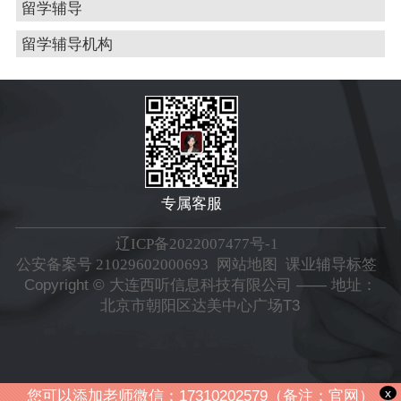
留学辅导
留学辅导机构
专属客服
辽ICP备2022007477号-1
公安备案号 21029602000693
网站地图
课业辅导标签
Copyright © 大连西听信息科技有限公司 —— 地址：
北京市朝阳区达美中心广场T3
x
您可以添加老师微信：17310202579（备注：官网）