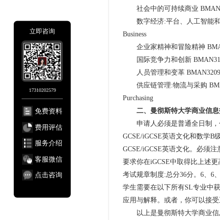
社会中的可持续商业 BMAN31942 Sust
数字经济:平台、人工智能和商业 BMAN319
立即咨询
Business
企业家精神和冒险精神 BMAN31972 En
国际竞争力和创新 BMAN31992 Intern
人员管理和变革 BMAN32091 Peopl
供应链管理:物流与采购 BMAN32151 Su
17310202579
Purchasing
免费资料
二、曼彻斯特大学商业信息
申请人必须是普通全日制，包
费用评估
GCSE/iGCSE英语文化和数学B
服务介绍
GCSE/iGCSE英语文化。必
客服微信
要求你在iGCSE中取得比上
点击咨询
考试规章制度:总分36分。6、6、
学生需要在以下所有SL专业中获
应用与解释。或者，你可以接受
以上是曼彻斯特大学商业信息