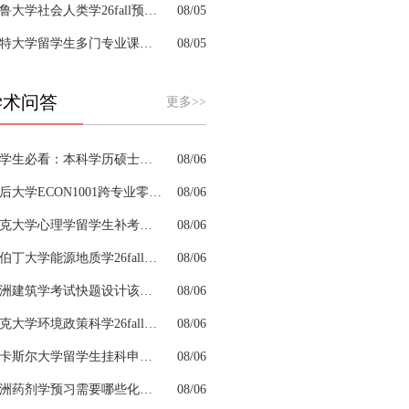
耶鲁大学社会人类学26fall预习辅导选哪家机构？
08/05
肯特大学留学生多门专业课接连掉队怎么拆分阶段性补习计划
08/05
学术问答
更多>>
留学生必看：本科学历硕士学位是怎么回事以及如何影响考公
08/06
皇后大学ECON1001跨专业零基础该怎样补习专业课
08/06
约克大学心理学留学生补考辅导会搭建完整知识体系框架吗
08/06
阿伯丁大学能源地质学26fall预习辅导适合预科升本科吗
08/06
澳洲建筑学考试快题设计该怎么分配答题时间
08/06
杜克大学环境政策科学26fall预习辅导选哪家机构？
08/06
纽卡斯尔大学留学生挂科申诉文书内容单薄如何充实材料
08/06
澳洲药剂学预习需要哪些化学基础
08/06