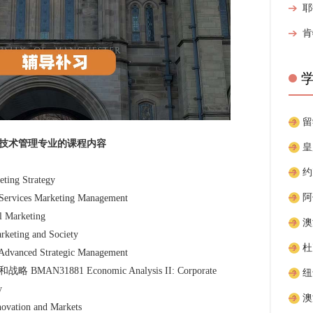
技术管理专业的课程内容
g Strategy
es Marketing Management
arketing
ng and Society
ed Strategic Management
1881 Economic Analysis II: Corporate
y
ion and Markets