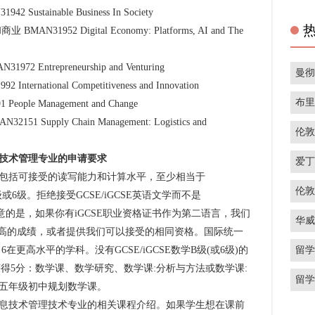
ainable Business In Society
52 Digital Economy: Platforms, AI and The
trepreneurship and Venturing
曼
ational Competitiveness and Innovation
布
e Management and Change
pply Chain Management: Logistics and
伦
技术管理专业的申请要求
爱
括可接受的读写能力和计算水平，至少相当于
伦
级或6级。拒绝接受GCSE/iGCSE英语文学而不是
须注意的是，如果你有iGCSE职业资格证书作为第二语言，我们
华
述更高的成绩，或者提供我们可以接受的相同资格。国际统一
留
6在更高水平的学科。没有GCSE/iGCSE数学B级(或6级)的
得5分：数学课、数学研究、数学课:分析与方法或数学课:
留
五年级初中规划数学课。
技术管理技术专业的相关课程介绍。如果学生想在课前