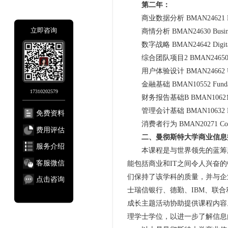
第二年：
商业数据分析 BMAN24621 Busines
立即咨询
商情分析 BMAN24630 Business
数字战略 BMAN24642 Digital 
综合团队项目2 BMAN24650 Integr
用户体验设计 BMAN24662 User E
金融基础 BMAN10552 Fundament
17310202579
财务报告基础B BMAN10621B Fundam
管理会计基础 BMAN10632 Fundame
免费资料
消费者行为 BMAN20271 Consum
费用评估
二、曼彻斯特大学商业信息
服务介绍
本课程是与世界领先的蓝筹股
客服微信
能包括商业和IT之间令人兴奋
们保持了该学科的质量，并与企
点击咨询
士瑞信银行、德勤、IBM、联
成长主题活动协助提供课程内容
理学士学位，以进一步了解信息