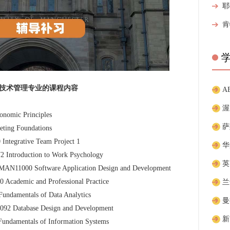
技术管理专业的课程内容
A
c Principles
g Foundations
ative Team Project 1
uction to Work Psychology
ftware Application Design and Development
c and Professional Practice
ntals of Data Analytics
base Design and Development
tals of Information Systems