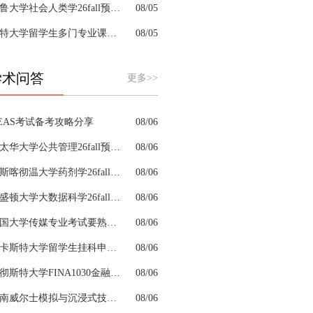
耶鲁大学社会人类学26fall预习辅导选哪家机构？
08/05
肯特大学留学生多门专业课接连掉队怎么拆分阶段性补习计划
08/05
学术问答
更多>>
EAS考试备考攻略分享
08/06
渥太华大学公共管理26fall预习辅导适合本科新生预习吗
08/06
萨斯喀彻温大学药剂学26fall预习辅导选哪家机构？
08/06
华盛顿大学大数据科学26fall预习辅导选哪家机构？
08/06
英国大学传媒专业考试要熟悉哪些理论模型
08/06
兰卡斯特大学留学生挂科申诉理由不充分怎么完善补充材料
08/06
曼彻斯特大学FINA1030金融计算题缺少解题步骤该去哪里参考
08/06
新南威尔士模拟与沉浸式技术专业需要辅导该找谁？
08/06