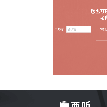
您也可
老
*昵称:
*微