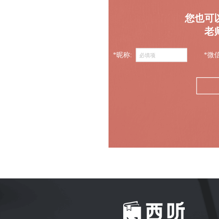
您也可
老
*昵称:
*微