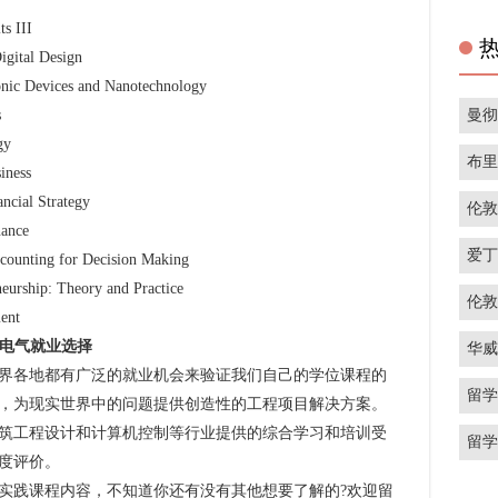
 III
al Design
ices and Nanotechnology
曼
s
gy
布
ness
al Strategy
伦
ance
爱
ing for Decision Making
: Theory and Practice
伦
ent
子电气就业选择
华
各地都有广泛的就业机会来验证我们自己的学位课程的
留
，为现实世界中的问题提供创造性的工程项目解决方案。
筑工程设计和计算机控制等行业提供的综合学习和培训受
留
度评价。
践课程内容，不知道你还有没有其他想要了解的?欢迎留