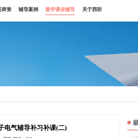
英师资
辅导案例
留学课业辅导
关于西听
子电气辅导补习补课(二)