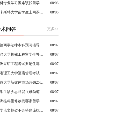
商科专业学习困难该找留学生辅导机构吗？
08/06
兰卡斯特大学留学生上网课挂科怎么办？
08/06
学术问答
更多>>
邦德商事法律本科预习辅导怎样拆解晦涩法条内容
08/07
普渡大学机械工程留学生补考辅导考前突击两周够吗
08/07
澳洲采矿工程考试要记住哪些安全规范考点
08/07
香港理工大学酒店管理考试有什么答题技巧
08/07
利兹大学新媒体市场营销26fall预习辅导选哪家机构？
08/07
留学生缺少思路就很难动笔完成商科作业吗
08/07
澳洲挂科重修该找哪家留学生辅导机构？
08/07
留学论文框架不会搭建该找留学生辅导机构吗？
08/07