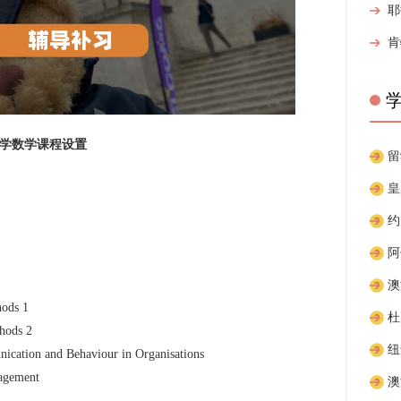
理学数学课程设置
ds 1
ods 2
nd Behaviour in Organisations
gement