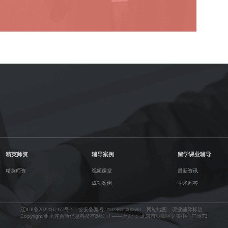
精英师资
辅导案例
留学课业辅导
精英师资
视频课堂
最新资讯
成功案例
学术问答
辽ICP备2022007477号-1
公安备案号 21029602000693
网站地图
课业辅导标签
Copyright © 大连西听信息科技有限公司 —— 地址： 北京市朝阳区达美中心广场T3