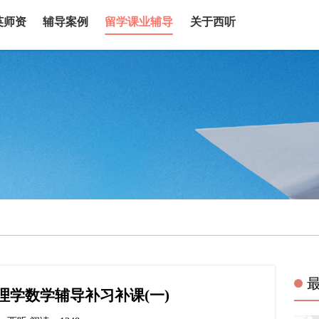
英师资
辅导案例
留学课业辅导
关于西听
理学数学辅导补习补课(一)