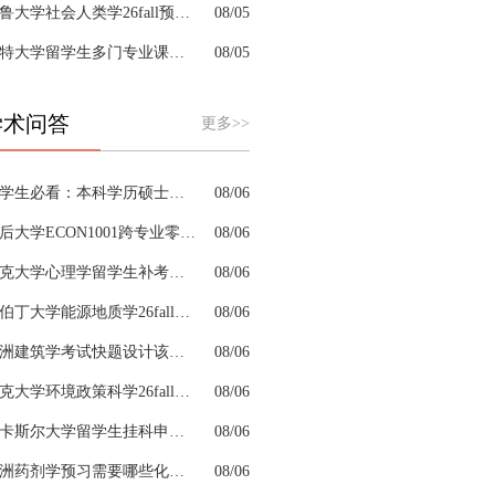
耶鲁大学社会人类学26fall预习辅导选哪家机构？
08/05
肯特大学留学生多门专业课接连掉队怎么拆分阶段性补习计划
08/05
学术问答
更多>>
留学生必看：本科学历硕士学位是怎么回事以及如何影响考公
08/06
皇后大学ECON1001跨专业零基础该怎样补习专业课
08/06
约克大学心理学留学生补考辅导会搭建完整知识体系框架吗
08/06
阿伯丁大学能源地质学26fall预习辅导适合预科升本科吗
08/06
澳洲建筑学考试快题设计该怎么分配答题时间
08/06
杜克大学环境政策科学26fall预习辅导选哪家机构？
08/06
纽卡斯尔大学留学生挂科申诉文书内容单薄如何充实材料
08/06
澳洲药剂学预习需要哪些化学基础
08/06