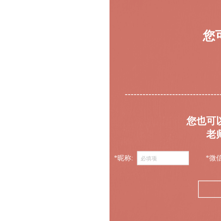
您
--------------------------------
您也可
老
*昵称:
*微