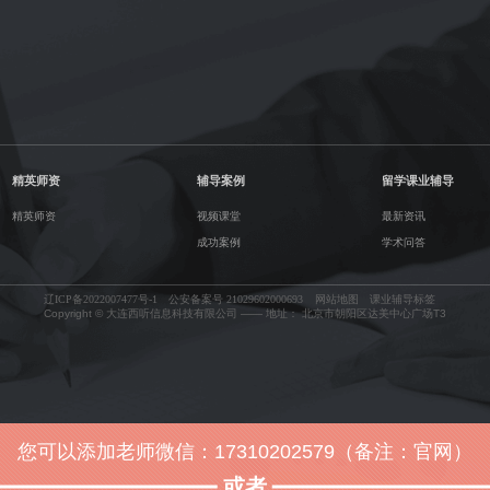
精英师资
辅导案例
留学课业辅导
精英师资
视频课堂
最新资讯
成功案例
学术问答
辽ICP备2022007477号-1
公安备案号 21029602000693
网站地图
课业辅导标签
Copyright © 大连西听信息科技有限公司 —— 地址： 北京市朝阳区达美中心广场T3
您可以添加老师微信：17310202579（备注：官网）
或者