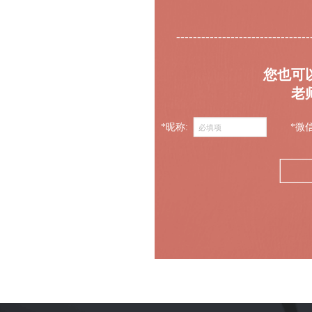
--------------------------------
您也可
老
*昵称:
*微