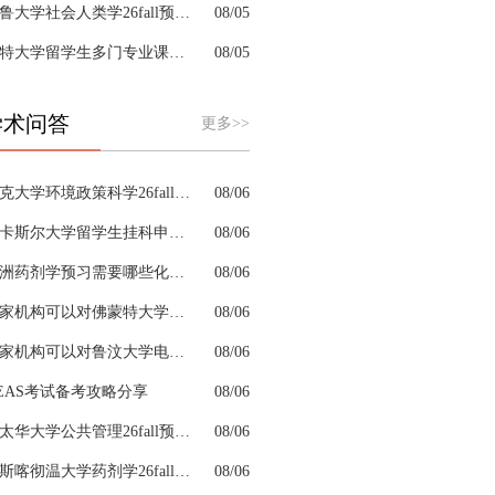
耶鲁大学社会人类学26fall预习辅导选哪家机构？
08/05
肯特大学留学生多门专业课接连掉队怎么拆分阶段性补习计划
08/05
学术问答
更多>>
杜克大学环境政策科学26fall预习辅导选哪家机构？
08/06
纽卡斯尔大学留学生挂科申诉文书内容单薄如何充实材料
08/06
澳洲药剂学预习需要哪些化学基础
08/06
哪家机构可以对佛蒙特大学法学专业进行留学生申诉辅导？
08/06
哪家机构可以对鲁汶大学电子工程专业进行留学生挂科辅导？
08/06
EAS考试备考攻略分享
08/06
渥太华大学公共管理26fall预习辅导适合本科新生预习吗
08/06
萨斯喀彻温大学药剂学26fall预习辅导选哪家机构？
08/06