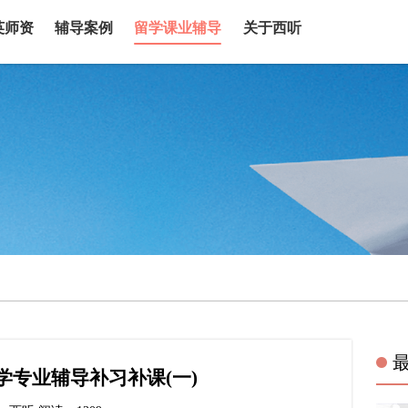
英师资
辅导案例
留学课业辅导
关于西听
学专业辅导补习补课(一)