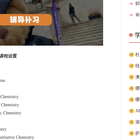
课程设置
ns
emistry
hemistry
A
Chemistry
try
tive Chemistry