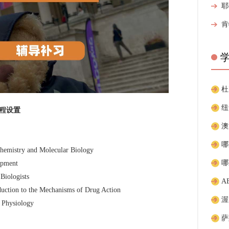
程设置
 and Molecular Biology
pment
logists
A
o the Mechanisms of Drug Action
siology