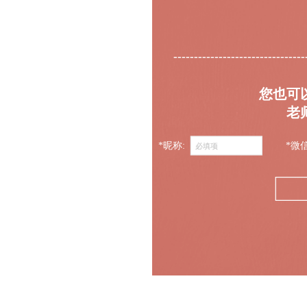
--------------------------------
您也可
老
*昵称:
*微