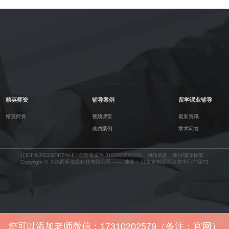
精英师资
辅导案例
留学课业辅导
精英师资
视频课堂
最新资讯
成功案例
学术问答
辽ICP备2022007477号-1
公安备案号 21029602000693
网站地图
课业辅导标签
Copyright © 大连西听信息科技有限公司 —— 地址： 北京市朝阳区达美中心广场T3
您可以添加老师微信：17310202579（备注：官网）