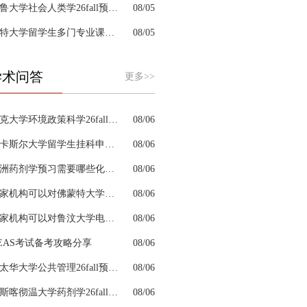
耶鲁大学社会人类学26fall预习辅导选哪家机构？
08/05
肯特大学留学生多门专业课接连掉队怎么拆分阶段性补习计划
08/05
学术问答
更多>>
杜克大学环境政策科学26fall预习辅导选哪家机构？
08/06
纽卡斯尔大学留学生挂科申诉文书内容单薄如何充实材料
08/06
澳洲药剂学预习需要哪些化学基础
08/06
哪家机构可以对佛蒙特大学法学专业进行留学生申诉辅导？
08/06
哪家机构可以对鲁汶大学电子工程专业进行留学生挂科辅导？
08/06
EAS考试备考攻略分享
08/06
渥太华大学公共管理26fall预习辅导适合本科新生预习吗
08/06
萨斯喀彻温大学药剂学26fall预习辅导选哪家机构？
08/06