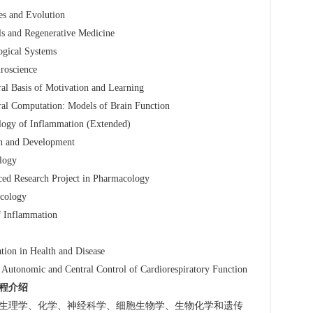
d Evolution
Regenerative Medicine
al Systems
science
of Motivation and Learning
ation: Models of Brain Function
 Inflammation (Extended)
d Development
ogy
rch Project in Pharmacology
ology
flammation
 Health and Disease
d Central Control of Cardiorespiratory Function
程介绍
理学、化学、神经科学、细胞生物学、生物化学和遗传