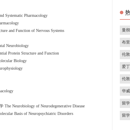
tematic Pharmacology
macology
曼
 Function of Nervous Systems
布
Neurobiology
ein Structure and Function
伦
ular Biology
爱
physiology
伦
华
cology
留
biology of Neurodegenerative Disease
is of Neuropsychiatric Disorders
留