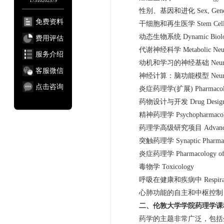
性别、基因和进化 Sex, Genes an
免费资料
干细胞和再生医学 Stem Cells and 
动态生物系统 Dynamic Biologic
费用评估
代谢神经科学 Metabolic Neuro
服务介绍
动机和学习的神经基础 Neural Basis 
客服微信
神经计算：脑功能模型 Neural Comput
点击咨询
炎症药理学(扩展) Pharmacology of
药物设计与开发 Drug Design an
精神药理学 Psychopharmacol
药理学高级研究项目 Advanced Resea
突触药理学 Synaptic Pharmac
炎症药理学 Pharmacology of In
毒物学 Toxicology
呼吸在健康和疾病中 Respiration in
心肺功能的自主和中枢控制 Autonomic an
二、伦敦大学学院药理学课
药学的主题非常广泛，包括生