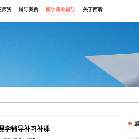
英师资
辅导案例
留学课业辅导
关于西听
药理学辅导补习补课