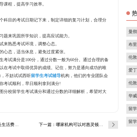
导课程，提高学习效率。
个科目的考试日期记下来，制定详细的复习计划，合理分
曼
习题来巩固所学知识，提高应试能力。
试来熟悉考试环境，调整心态。
布
的心态，适当休息，避免过度紧张。
伦
试满分是100分，通过分数一般为60分。通过合理的备
以在考试中取得优异的成绩。记住，努力是通向成功的唯
爱
力，不妨试试西听
留学生考试辅导
机构，他们的专业团队会
伦
你考试顺利，早日顺利拿到满分!
分校留学生考试满分和通过分数的详细解析，希望对大
华
留
留
：留港求学…
下一篇
：哪家机构可以对惠灵顿维多利亚大学机械电子…