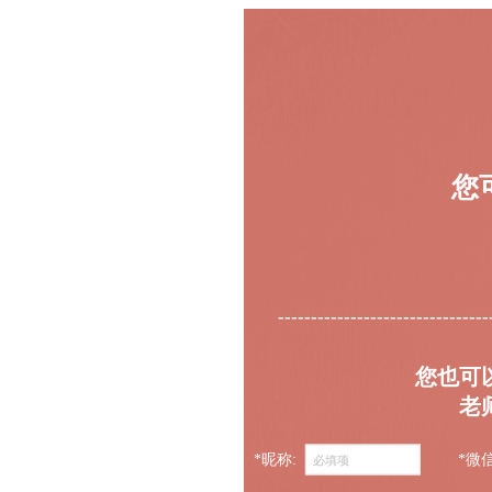
您
--------------------------------
您也可
老
*昵称:
*微