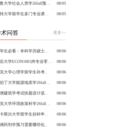
耶鲁大学社会人类学26fall预习辅导选哪家机构？
08/05
肯特大学留学生多门专业课接连掉队怎么拆分阶段性补习计划
08/05
学术问答
更多>>
留学生必看：本科学历硕士学位是怎么回事以及如何影响考公
08/06
皇后大学ECON1001跨专业零基础该怎样补习专业课
08/06
约克大学心理学留学生补考辅导会搭建完整知识体系框架吗
08/06
阿伯丁大学能源地质学26fall预习辅导适合预科升本科吗
08/06
澳洲建筑学考试快题设计该怎么分配答题时间
08/06
杜克大学环境政策科学26fall预习辅导选哪家机构？
08/06
纽卡斯尔大学留学生挂科申诉文书内容单薄如何充实材料
08/06
澳洲药剂学预习需要哪些化学基础
08/06