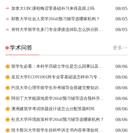
08/05
加拿大UBC课程晦涩零基础补习来得及跟上吗
08/05
耶鲁大学社会人类学26fall预习辅导选哪家机构？
08/05
肯特大学留学生多门专业课接连掉队怎么拆分阶段性补习计划
学术问答
更多>>
08/06
留学生必看：本科学历硕士学位是怎么回事以及如何影响考公
08/06
皇后大学ECON1001跨专业零基础该怎样补习专业课
08/06
约克大学心理学留学生补考辅导会搭建完整知识体系框架吗
08/06
阿伯丁大学能源地质学26fall预习辅导适合预科升本科吗
08/06
澳洲建筑学考试快题设计该怎么分配答题时间
08/06
杜克大学环境政策科学26fall预习辅导选哪家机构？
08/06
纽卡斯尔大学留学生挂科申诉文书内容单薄如何充实材料