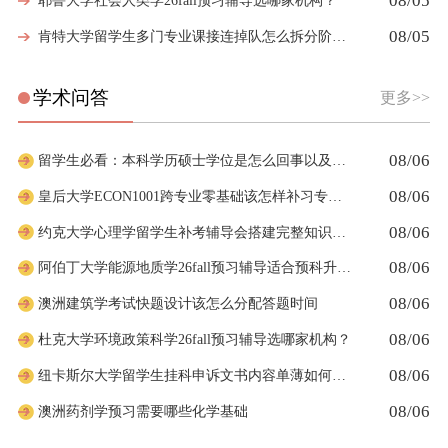
08/05
耶鲁大学社会人类学26fall预习辅导选哪家机构？
08/05
肯特大学留学生多门专业课接连掉队怎么拆分阶段性补习计划
学术问答
更多>>
08/06
留学生必看：本科学历硕士学位是怎么回事以及如何影响考公
08/06
皇后大学ECON1001跨专业零基础该怎样补习专业课
08/06
约克大学心理学留学生补考辅导会搭建完整知识体系框架吗
08/06
阿伯丁大学能源地质学26fall预习辅导适合预科升本科吗
08/06
澳洲建筑学考试快题设计该怎么分配答题时间
08/06
杜克大学环境政策科学26fall预习辅导选哪家机构？
08/06
纽卡斯尔大学留学生挂科申诉文书内容单薄如何充实材料
08/06
澳洲药剂学预习需要哪些化学基础