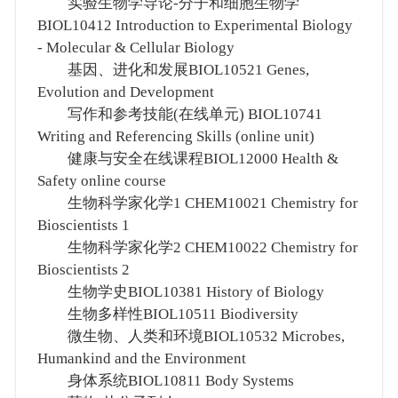
实验生物学导论-分子和细胞生物学
BIOL10412 Introduction to Experimental Biology
- Molecular & Cellular Biology
基因、进化和发展BIOL10521 Genes,
Evolution and Development
写作和参考技能(在线单元) BIOL10741
Writing and Referencing Skills (online unit)
健康与安全在线课程BIOL12000 Health &
Safety online course
生物科学家化学1 CHEM10021 Chemistry for
Bioscientists 1
生物科学家化学2 CHEM10022 Chemistry for
Bioscientists 2
生物学史BIOL10381 History of Biology
生物多样性BIOL10511 Biodiversity
微生物、人类和环境BIOL10532 Microbes,
Humankind and the Environment
身体系统BIOL10811 Body Systems