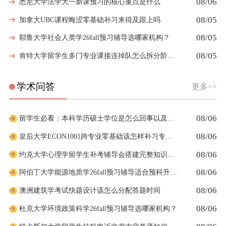
08/06
悉尼大学法学大一新课预习的核心重点是什么
08/05
加拿大UBC课程晦涩零基础补习来得及跟上吗
08/05
耶鲁大学社会人类学26fall预习辅导选哪家机构？
08/05
肯特大学留学生多门专业课接连掉队怎么拆分阶段性补习计划
学术问答
更多>>
08/06
留学生必看：本科学历硕士学位是怎么回事以及如何影响考公
08/06
皇后大学ECON1001跨专业零基础该怎样补习专业课
08/06
约克大学心理学留学生补考辅导会搭建完整知识体系框架吗
08/06
阿伯丁大学能源地质学26fall预习辅导适合预科升本科吗
08/06
澳洲建筑学考试快题设计该怎么分配答题时间
08/06
杜克大学环境政策科学26fall预习辅导选哪家机构？