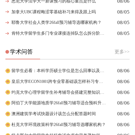
08/06
悉尼大学法学大一新课预习的核心重点是什么
08/05
加拿大UBC课程晦涩零基础补习来得及跟上吗
08/05
耶鲁大学社会人类学26fall预习辅导选哪家机构？
08/05
肯特大学留学生多门专业课接连掉队怎么拆分阶段性补习计划
学术问答
更多>>
08/06
留学生必看：本科学历硕士学位是怎么回事以及如何影响考公
08/06
皇后大学ECON1001跨专业零基础该怎样补习专业课
08/06
约克大学心理学留学生补考辅导会搭建完整知识体系框架吗
08/06
阿伯丁大学能源地质学26fall预习辅导适合预科升本科吗
08/06
澳洲建筑学考试快题设计该怎么分配答题时间
08/06
杜克大学环境政策科学26fall预习辅导选哪家机构？