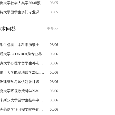
耶鲁大学社会人类学26fall预习辅导选哪家机构？
08/05
肯特大学留学生多门专业课接连掉队怎么拆分阶段性补习计划
08/05
学术问答
更多>>
留学生必看：本科学历硕士学位是怎么回事以及如何影响考公
08/06
皇后大学ECON1001跨专业零基础该怎样补习专业课
08/06
约克大学心理学留学生补考辅导会搭建完整知识体系框架吗
08/06
阿伯丁大学能源地质学26fall预习辅导适合预科升本科吗
08/06
澳洲建筑学考试快题设计该怎么分配答题时间
08/06
杜克大学环境政策科学26fall预习辅导选哪家机构？
08/06
纽卡斯尔大学留学生挂科申诉文书内容单薄如何充实材料
08/06
澳洲药剂学预习需要哪些化学基础
08/06