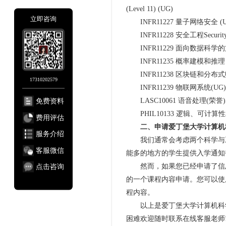
(Level 11) (UG)
立即咨询
INFR11227 量子网络安全 (UG)Qua
INFR11228 安全工程Security En
INFR11229 面向数据科学的文本技术 (U
INFR11235 概率建模和推理 (UG)Prob
INFR11238 区块链和分布式账本(UG)Bl
17310202579
INFR11239 物联网系统(UG)的原理和设
免费资料
LASC10061 语音处理(荣誉)Speech
PHIL10133 逻辑、可计算性和不完备性Lo
费用评估
二、申请爱丁堡大学计算机
服务介绍
我们通常会考虑两个科学与工
客服微信
能多的地方的学生提供入学通知
点击咨询
然而，如果您已经申请了信息
的一个课程内容申请。您可以使
程内容。
以上是爱丁堡大学计算机科学
困难欢迎随时联系在线客服老师