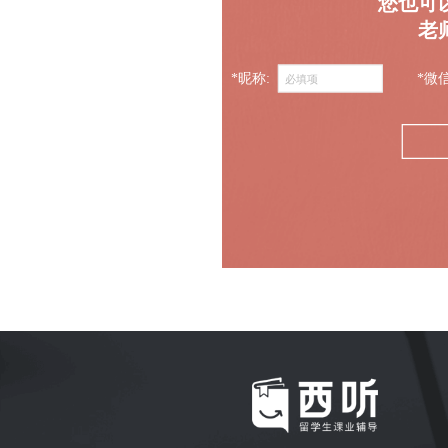
您也可
老
*昵称:
*微