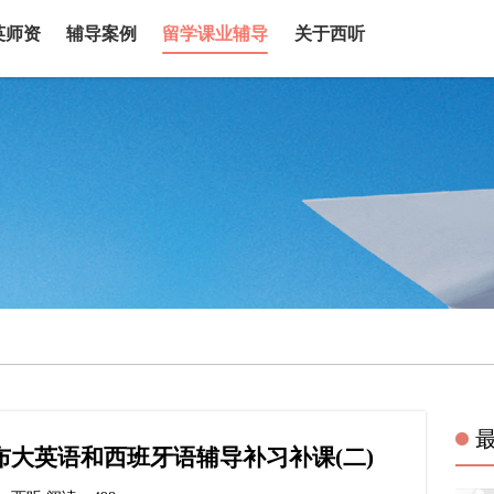
英师资
辅导案例
留学课业辅导
关于西听
ol布大英语和西班牙语辅导补习补课(二)