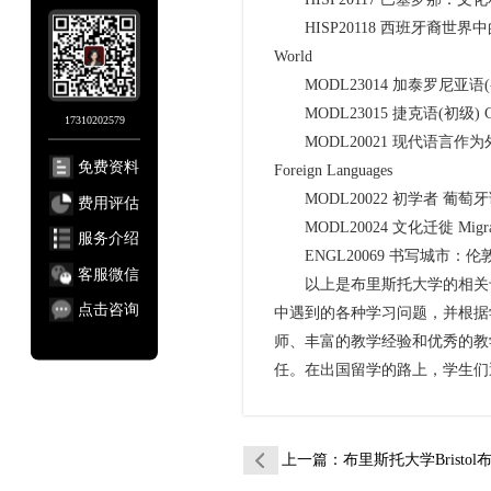
HISP20118 西班牙裔世界中的酷儿写作和
World
MODL23014 加泰罗尼亚语(初级) Ca
MODL23015 捷克语(初级) Czech 
17310202579
MODL20021 现代语言作为外语教学简介 I
免费资料
Foreign Languages
MODL20022 初学者 葡萄牙语 Begi
费用评估
MODL20024 文化迁徙 Migration
服务介绍
ENGL20069 书写城市：伦敦 1550-17
客服微信
以上是布里斯托大学的相关
点击咨询
中遇到的各种学习问题，并根据
师、丰富的教学经验和优秀的教
任。在出国留学的路上，学生们
上一篇
：布里斯托大学Bristol布大英