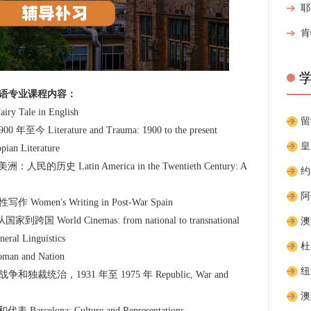
语专业课程内容：
Tale in English
Literature and Trauma: 1900 to the present
 Literature
史 Latin America in the Twentieth Century: A
men's Writing in Post-War Spain
orld Cinemas: from national to transnational
 Linguistics
 and Nation
裁统治，1931 年至 1975 年 Republic, War and
elona: Culture and Representations