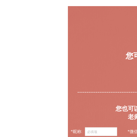
您
--------------------------------
您也可
老
*昵称:
*微