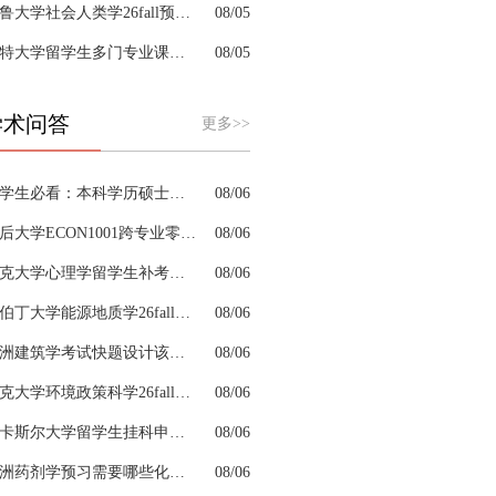
耶鲁大学社会人类学26fall预习辅导选哪家机构？
08/05
肯特大学留学生多门专业课接连掉队怎么拆分阶段性补习计划
08/05
学术问答
更多>>
留学生必看：本科学历硕士学位是怎么回事以及如何影响考公
08/06
皇后大学ECON1001跨专业零基础该怎样补习专业课
08/06
约克大学心理学留学生补考辅导会搭建完整知识体系框架吗
08/06
阿伯丁大学能源地质学26fall预习辅导适合预科升本科吗
08/06
澳洲建筑学考试快题设计该怎么分配答题时间
08/06
杜克大学环境政策科学26fall预习辅导选哪家机构？
08/06
纽卡斯尔大学留学生挂科申诉文书内容单薄如何充实材料
08/06
澳洲药剂学预习需要哪些化学基础
08/06