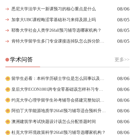
08/06
悉尼大学法学大一新课预习的核心重点是什么
08/05
加拿大UBC课程晦涩零基础补习来得及跟上吗
08/05
耶鲁大学社会人类学26fall预习辅导选哪家机构？
08/05
肯特大学留学生多门专业课接连掉队怎么拆分阶段性补习计划
学术问答
更多>>
08/06
留学生必看：本科学历硕士学位是怎么回事以及如何影响考公
08/06
皇后大学ECON1001跨专业零基础该怎样补习专业课
08/06
约克大学心理学留学生补考辅导会搭建完整知识体系框架吗
08/06
阿伯丁大学能源地质学26fall预习辅导适合预科升本科吗
08/06
澳洲建筑学考试快题设计该怎么分配答题时间
08/06
杜克大学环境政策科学26fall预习辅导选哪家机构？