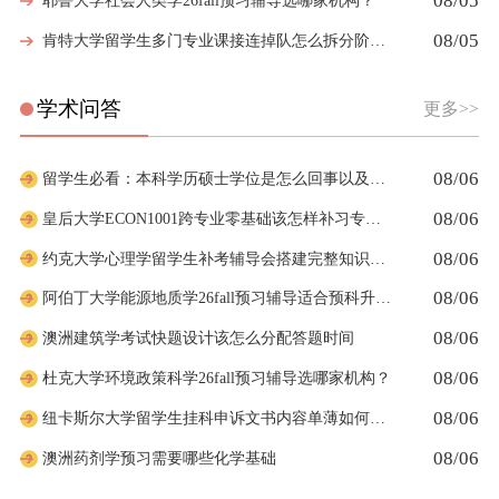
08/05
耶鲁大学社会人类学26fall预习辅导选哪家机构？
08/05
肯特大学留学生多门专业课接连掉队怎么拆分阶段性补习计划
学术问答
更多>>
08/06
留学生必看：本科学历硕士学位是怎么回事以及如何影响考公
08/06
皇后大学ECON1001跨专业零基础该怎样补习专业课
08/06
约克大学心理学留学生补考辅导会搭建完整知识体系框架吗
08/06
阿伯丁大学能源地质学26fall预习辅导适合预科升本科吗
08/06
澳洲建筑学考试快题设计该怎么分配答题时间
08/06
杜克大学环境政策科学26fall预习辅导选哪家机构？
08/06
纽卡斯尔大学留学生挂科申诉文书内容单薄如何充实材料
08/06
澳洲药剂学预习需要哪些化学基础