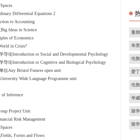
paces
Differential Equations 2
 to Accounting
eas in Science
曼
 of Economics
布
in Crisis?
uction to Social and Developmental Psychology
伦
uction to Cognitive and Biological Psychology
stol Futures open unit
爱
y Wide Language Programme unit
伦
Inference
华
留
roject Unit
l Risk Management
留
paces
, Forms and Flows