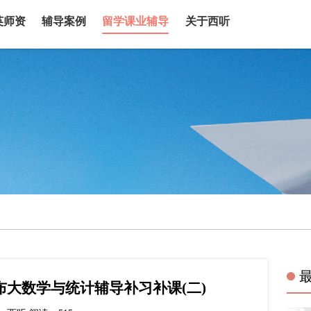
英师资
辅导案例
留学课业辅导
关于西听
ol布大数学与统计辅导补习补课(二)