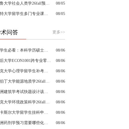
耶鲁大学社会人类学26fall预习辅导选哪家机构？
08/05
肯特大学留学生多门专业课接连掉队怎么拆分阶段性补习计划
08/05
学术问答
更多>>
留学生必看：本科学历硕士学位是怎么回事以及如何影响考公
08/06
皇后大学ECON1001跨专业零基础该怎样补习专业课
08/06
约克大学心理学留学生补考辅导会搭建完整知识体系框架吗
08/06
阿伯丁大学能源地质学26fall预习辅导适合预科升本科吗
08/06
澳洲建筑学考试快题设计该怎么分配答题时间
08/06
杜克大学环境政策科学26fall预习辅导选哪家机构？
08/06
纽卡斯尔大学留学生挂科申诉文书内容单薄如何充实材料
08/06
澳洲药剂学预习需要哪些化学基础
08/06