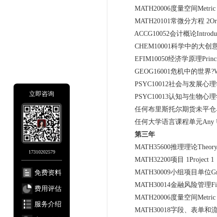
MATH20006度量空间Metric S
MATH20101常微分方程 2Ordinary 
ACCG10052会计概论Introduction
CHEM10001科学中的大创意Big Id
EFIM10050经济学原理Principles
GEOG16001危机中的世界?World 
PSYC10012社会与发展心理学导论Introd
立即咨询
PSYC10013认知与生物心理学导论Introd
任何布里斯托尔期货未平仓单位Any Bri
任何大学语言课程单元Any Universit
第三年
MATH35600推理理论Theory of 
17310202579
MATH32200项目 1Project 1
免费资料
MATH30009小组项目单位Group P
MATH30014金融风险管理Financia
费用评估
MATH20006度量空间Metric S
服务介绍
MATH30018字段、表单和流Fields