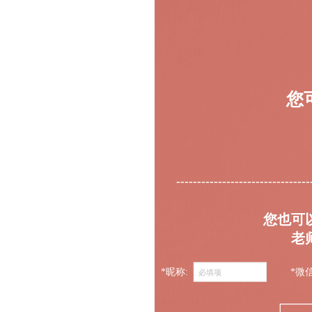
您
--------------------------------
您也可
老
*昵称:
*微