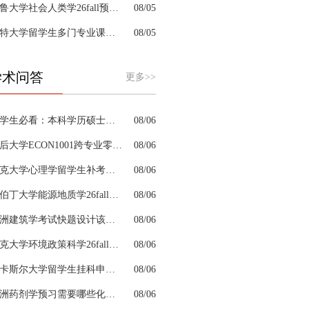
耶鲁大学社会人类学26fall预习辅导选哪家机构？
08/05
肯特大学留学生多门专业课接连掉队怎么拆分阶段性补习计划
08/05
学术问答
更多>>
留学生必看：本科学历硕士学位是怎么回事以及如何影响考公
08/06
皇后大学ECON1001跨专业零基础该怎样补习专业课
08/06
约克大学心理学留学生补考辅导会搭建完整知识体系框架吗
08/06
阿伯丁大学能源地质学26fall预习辅导适合预科升本科吗
08/06
澳洲建筑学考试快题设计该怎么分配答题时间
08/06
杜克大学环境政策科学26fall预习辅导选哪家机构？
08/06
纽卡斯尔大学留学生挂科申诉文书内容单薄如何充实材料
08/06
澳洲药剂学预习需要哪些化学基础
08/06