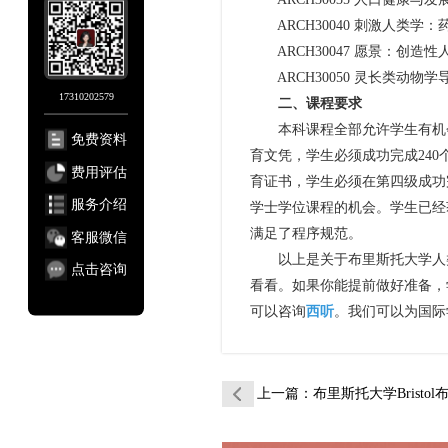
ARCH30040 刺激人类学：药物与社会 St
ARCH30047 愿景：创造性人类学实验 Vis
ARCH30050 灵长类动物学导论 Intro
17310202579
二、课程要求
本科课程全部允许学生有机会
免费资料
育文凭，学生必须成功完成240
费用评估
育证书，学生必须在第四级成功
服务介绍
学士学位课程的机会。学生已经获
满足了程序规范。
客服微信
以上是关于布里斯托大学人类
点击咨询
看看。如果你能提前做好准备，
可以咨询
西听
。我们可以为国际
上一篇
：布里斯托大学Bristol布大人