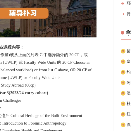
业课程内容：
量)或从上面的列表 C 中选择额外的 20 CP，或
am (UWLP) 或 Faculty Wide Units 的 20 CP Choose an
a balanced workload) or from list C above, OR 20 CP of
amme (UWLP) or Faculty Wide Units
dy Abroad (60cp)
3(2023/24 entry cohort)
hallenges
n
ral Heritage of the Built Environment
ction to Forensic Anthropology
tion Health and Development