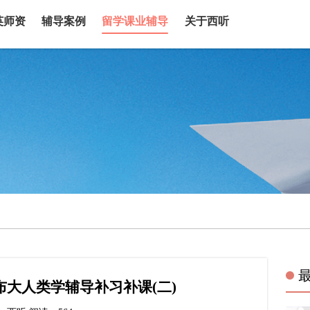
英师资
辅导案例
留学课业辅导
关于西听
ol布大人类学辅导补习补课(二)