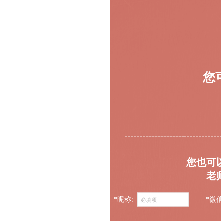
您
--------------------------------
您也可
老
*昵称:
*微