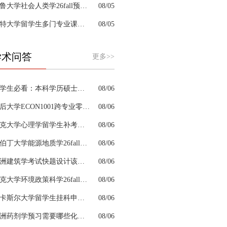
耶鲁大学社会人类学26fall预习辅导选哪家机构？
08/05
肯特大学留学生多门专业课接连掉队怎么拆分阶段性补习计划
08/05
学术问答
更多>>
留学生必看：本科学历硕士学位是怎么回事以及如何影响考公
08/06
皇后大学ECON1001跨专业零基础该怎样补习专业课
08/06
约克大学心理学留学生补考辅导会搭建完整知识体系框架吗
08/06
阿伯丁大学能源地质学26fall预习辅导适合预科升本科吗
08/06
澳洲建筑学考试快题设计该怎么分配答题时间
08/06
杜克大学环境政策科学26fall预习辅导选哪家机构？
08/06
纽卡斯尔大学留学生挂科申诉文书内容单薄如何充实材料
08/06
澳洲药剂学预习需要哪些化学基础
08/06