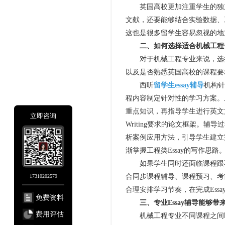
英国高校更加注重学生的独立思
文献，还要能够结合实验数据、
这也是很多留学生容易忽视的地
二、如何选择适合机械工程专业
对于机械工程专业来说，选择
以及是否熟悉英国高校的课程要
西听
留学生essay辅导
机构针
程内容制定针对性的学习方案。从
重点知识，再指导学生进行英文文
立即咨询
Writing要求的论文框架。
析案例应用方法，引导学生建立
渐掌握工程类Essay的写作思路
如果学生同时还面临课程跟不
17310202579
合同步课程辅导、课程预习、考
合理安排学习节奏，在完成Ess
免费资料
三、专业Essay辅导能够带
费用评估
机械工程专业不同课程之间联系