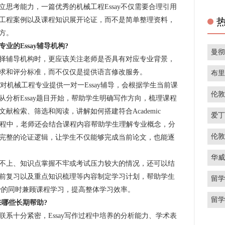
考能力，一篇优秀的机械工程Essay不仅需要合理引用
工程案例以及课程知识展开论证，而不是简单整理资料，
方。
的Essay辅导机构?
曼
辅导机构时，更应该关注老师是否具有对应专业背景，
求和评分标准，而不仅仅是提供语言修改服务。
布
对机械工程专业提供一对一Essay辅导，会根据学生当前课
伦
分析Essay题目开始，帮助学生明确写作方向，梳理课程
献检索、筛选和阅读，讲解如何搭建符合Academic
爱
辅导过程中，老师还会结合课程内容帮助学生理解专业概念，分
伦
完整的论证逻辑，让学生不仅能够完成当前论文，也能逐
。
华
上、知识点掌握不牢或考试压力较大的情况，还可以结
前复习以及重点知识梳理等内容制定学习计划，帮助学生
留
ay的同时兼顾课程学习，提高整体学习效率。
留
来哪些长期帮助?
十分紧密，Essay写作过程中培养的分析能力、学术表