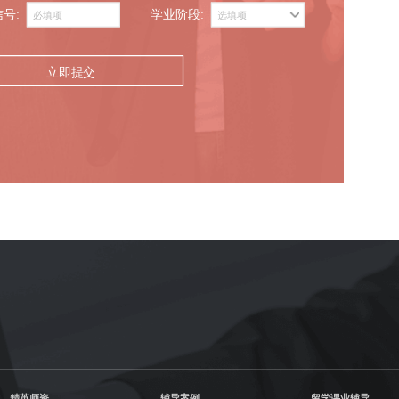
信号:
学业阶段:
立即提交
精英师资
辅导案例
留学课业辅导