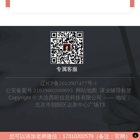
专属客服
辽ICP备2022007477号-1
公安备案号 21029602000693
网站地图
课业辅导标签
Copyright © 大连西听信息科技有限公司 —— 地址：
北京市朝阳区达美中心广场T3
x
您可以添加老师微信：17310202579（备注：官网）