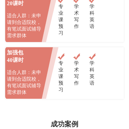
20课时
专
学
学
业
术
科
适合人群：未申
课
写
英
请到合适院校，
预
作
语
有笔试面试辅导
习
需求群体
加强包
40课时
专
学
学
业
术
科
适合人群：未申
课
写
英
请到合适院校，
预
作
语
有笔试面试辅导
习
需求群体
成功案例