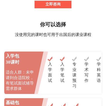
立即咨询
你可以选择
没使用完的课时也可用于出国后的课业课程
入学包
30课时
入
入
专
学
学
学
学
业
术
科
适合人群：未申
面
笔
课
写
英
请到合适院校，
试
试
预
作
语
有笔试面试辅导
习
需求群体
基础包