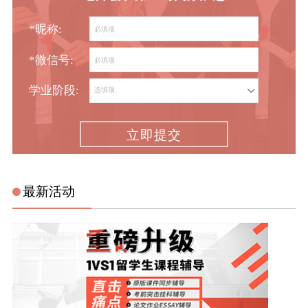
*昵称:
*微信号:
学业阶段:
立即提交
最新活动