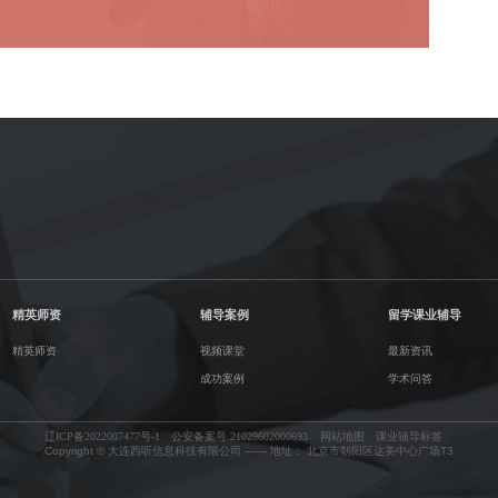
精英师资
辅导案例
留学课业辅导
精英师资
视频课堂
最新资讯
成功案例
学术问答
辽ICP备2022007477号-1
公安备案号 21029602000693
网站地图
课业辅导标签
Copyright © 大连西听信息科技有限公司 —— 地址： 北京市朝阳区达美中心广场T3