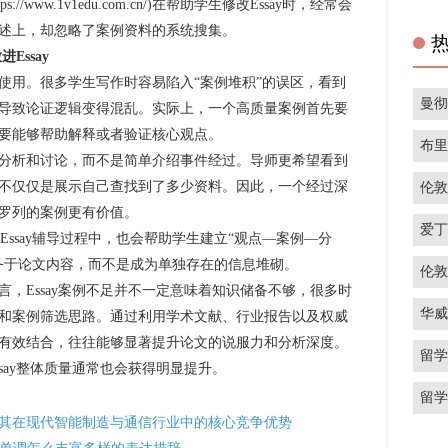
://www.1v1edu.com.cn/)在帮助学生修改Essay时，经常会
述上，却忽略了案例资料的系统搜集。
ssay
用。很多学生写作时容易陷入“案例堆积”的误区，看到
曼
导致论证逻辑变得混乱。实际上，一个高质量案例首先要
要能够帮助解释或者验证核心观点。
布
析和讨论，而不是简单介绍事件经过。导师更希望看到
不仅仅是展示自己查找到了多少资料。因此，一个经过深
伦
罗列的案例更有价值。
爱
Essay辅导过程中，也会帮助学生建立“观点—案例—分
务于论文内容，而不是成为单独存在的信息堆砌。
伦
Essay案例不足并不一定意味着知识储备不够，很多时
华
和案例筛选思路。通过利用学术文献、行业报告以及权威
有效结合，往往能够显著提升论文的说服力和分析深度。
留
say整体质量通常也会获得明显提升。
留
其在现代智能制造与通信行业中的核心竞争优势