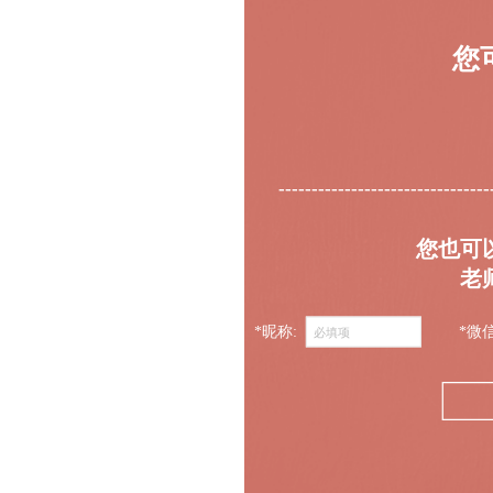
您
--------------------------------
您也可
老
*昵称:
*微