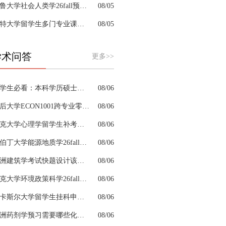
耶鲁大学社会人类学26fall预习辅导选哪家机构？
08/05
肯特大学留学生多门专业课接连掉队怎么拆分阶段性补习计划
08/05
学术问答
更多>>
留学生必看：本科学历硕士学位是怎么回事以及如何影响考公
08/06
皇后大学ECON1001跨专业零基础该怎样补习专业课
08/06
约克大学心理学留学生补考辅导会搭建完整知识体系框架吗
08/06
阿伯丁大学能源地质学26fall预习辅导适合预科升本科吗
08/06
澳洲建筑学考试快题设计该怎么分配答题时间
08/06
杜克大学环境政策科学26fall预习辅导选哪家机构？
08/06
纽卡斯尔大学留学生挂科申诉文书内容单薄如何充实材料
08/06
澳洲药剂学预习需要哪些化学基础
08/06