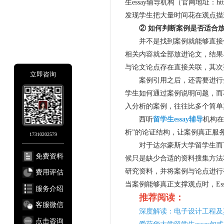
生essay辅导机构（官网地址：https
发现学生把大量时间花在观点描
② 如何判断案例是否适合放进E
并不是找到案例就能够直接使
相关内容就全部放进论文，结果
与论文论点存在直接关联，其次
立即咨询
案例引用之后，还需要进行分
学生如何通过案例说明问题，而
入分析的案例，往往比多个简单
西听
留学生essay辅导
机构在
析”的论证结构，让案例真正服
17310202579
对于达尔豪斯大学留学生而言，
免费资料
候只是缺少合适的资料搜集方法
研究资料，并将案例与论点进行
费用评估
当案例能够真正支撑观点时，Es
服务介绍
推荐阅读：
客服微信
深度解读：电子设计工程及
点击咨询