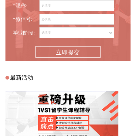
*昵称:
*微信号:
学业阶段:
立即提交
最新活动