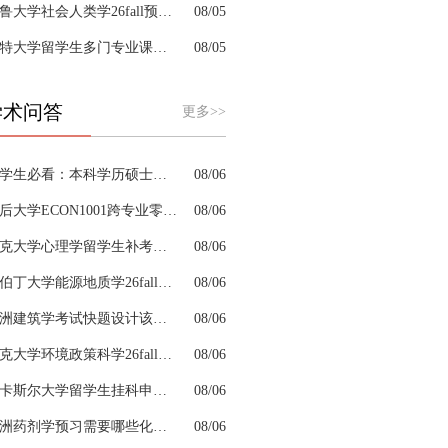
耶鲁大学社会人类学26fall预习辅导选哪家机构？
08/05
肯特大学留学生多门专业课接连掉队怎么拆分阶段性补习计划
08/05
学术问答
更多>>
留学生必看：本科学历硕士学位是怎么回事以及如何影响考公
08/06
皇后大学ECON1001跨专业零基础该怎样补习专业课
08/06
约克大学心理学留学生补考辅导会搭建完整知识体系框架吗
08/06
阿伯丁大学能源地质学26fall预习辅导适合预科升本科吗
08/06
澳洲建筑学考试快题设计该怎么分配答题时间
08/06
杜克大学环境政策科学26fall预习辅导选哪家机构？
08/06
纽卡斯尔大学留学生挂科申诉文书内容单薄如何充实材料
08/06
澳洲药剂学预习需要哪些化学基础
08/06