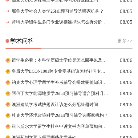
08/05
加拿大UBC课程晦涩零基础补习来得及跟上吗
08/05
耶鲁大学社会人类学26fall预习辅导选哪家机构？
08/05
肯特大学留学生多门专业课接连掉队怎么拆分阶段性补习计划
学术问答
更多>>
08/06
留学生必看：本科学历硕士学位是怎么回事以及如何影响考公
08/06
皇后大学ECON1001跨专业零基础该怎样补习专业课
08/06
约克大学心理学留学生补考辅导会搭建完整知识体系框架吗
08/06
阿伯丁大学能源地质学26fall预习辅导适合预科升本科吗
08/06
澳洲建筑学考试快题设计该怎么分配答题时间
08/06
杜克大学环境政策科学26fall预习辅导选哪家机构？
08/06
纽卡斯尔大学留学生挂科申诉文书内容单薄如何充实材料
08/06
澳洲药剂学预习需要哪些化学基础