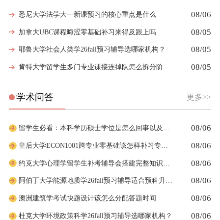
08/06
悉尼大学法学大一新课预习的核心重点是什么
08/05
加拿大UBC课程晦涩零基础补习来得及跟上吗
08/05
耶鲁大学社会人类学26fall预习辅导选哪家机构？
08/05
肯特大学留学生多门专业课接连掉队怎么拆分阶段性补习计划
学术问答
更多>>
08/06
留学生必看：本科学历硕士学位是怎么回事以及如何影响考公
08/06
皇后大学ECON1001跨专业零基础该怎样补习专业课
08/06
约克大学心理学留学生补考辅导会搭建完整知识体系框架吗
08/06
阿伯丁大学能源地质学26fall预习辅导适合预科升本科吗
08/06
澳洲建筑学考试快题设计该怎么分配答题时间
08/06
杜克大学环境政策科学26fall预习辅导选哪家机构？