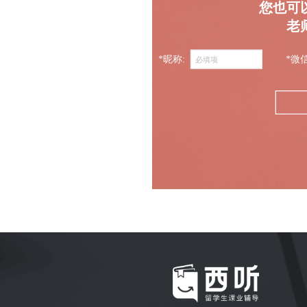
您也可
老
*昵称:
*微