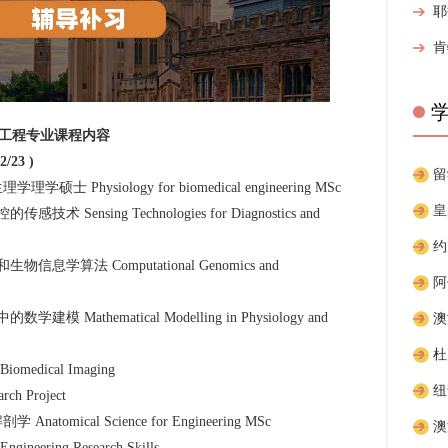
工程专业课程内容
/23 )
 Physiology for biomedical engineering MSc
ensing Technologies for Diagnostics and
学算法 Computational Genomics and
Mathematical Modelling in Physiology and
dical Imaging
 Project
omical Science for Engineering MSc
ring Research Skills