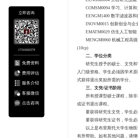
COMSM0094 学习、计算和大脑 Learn
立即咨询
EENGM1400 数字滤波器和频谱分析(男) D
INOVM0015 创新创业与企业 Innovati
EMATM0029 仿生人工智能 Bio-Inspi
MENGM0060 机械工程高级主题 (10cp)
(10cp)
17310202579
二、学位分类
免费资料
研究生授予的硕士、文凭和证
入门级资格。学生必须因学术原
费用评估
式获得退出奖励所需的学分。
服务介绍
三、文凭/证书阶段
客服微信
所有授课型硕士课程，除非获
点击咨询
或证书退出课程。
要获得研究生文凭，学生必须成
要获得研究生证书，学生必须成
以上是布里斯托大学生物医学
有所帮助。如有其他问题，请继