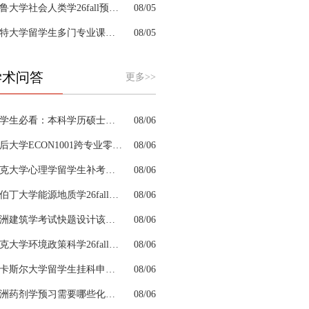
耶鲁大学社会人类学26fall预习辅导选哪家机构？
08/05
肯特大学留学生多门专业课接连掉队怎么拆分阶段性补习计划
08/05
学术问答
更多>>
留学生必看：本科学历硕士学位是怎么回事以及如何影响考公
08/06
皇后大学ECON1001跨专业零基础该怎样补习专业课
08/06
约克大学心理学留学生补考辅导会搭建完整知识体系框架吗
08/06
阿伯丁大学能源地质学26fall预习辅导适合预科升本科吗
08/06
澳洲建筑学考试快题设计该怎么分配答题时间
08/06
杜克大学环境政策科学26fall预习辅导选哪家机构？
08/06
纽卡斯尔大学留学生挂科申诉文书内容单薄如何充实材料
08/06
澳洲药剂学预习需要哪些化学基础
08/06