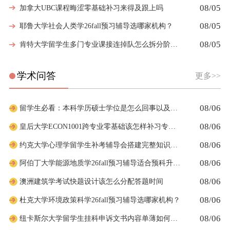
08/05
加拿大UBC课程晦涩零基础补习来得及跟上吗
08/05
耶鲁大学社会人类学26fall预习辅导选哪家机构？
08/05
肯特大学留学生多门专业课接连掉队怎么拆分阶段性补习计划
学术问答
更多>>
08/06
留学生必看：本科学历硕士学位是怎么回事以及如何影响考公
08/06
皇后大学ECON1001跨专业零基础该怎样补习专业课
08/06
约克大学心理学留学生补考辅导会搭建完整知识体系框架吗
08/06
阿伯丁大学能源地质学26fall预习辅导适合预科升本科吗
08/06
澳洲建筑学考试快题设计该怎么分配答题时间
08/06
杜克大学环境政策科学26fall预习辅导选哪家机构？
08/06
纽卡斯尔大学留学生挂科申诉文书内容单薄如何充实材料