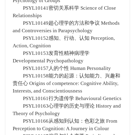
Psychology of Groups
PSYL10141密切关系科学 Science of Close
Relationships
PSYL10149超心理学的方法和争议 Methods
and Controversies in Parapsychology
PSYL10152感知、行动、认知 Perception,
Action, Cognition
PSYL10153发育性精神病理学
Developmental Psychopathology
PSYL10157人的个性 Human Personality
PSYL10158能力的起源：认知能力、兴趣和
责任心 Origins of competence: Cognitive Ability,
Interests, and Conscientiousness
PSYL10161行为遗传学 Behavioural Genetics
PSYL10163心理学的历史与理论 History and
Theory of Psychology
PSYL10166从感知到认知：色彩之旅 From
Perception to Cognition: A Journey in Colour