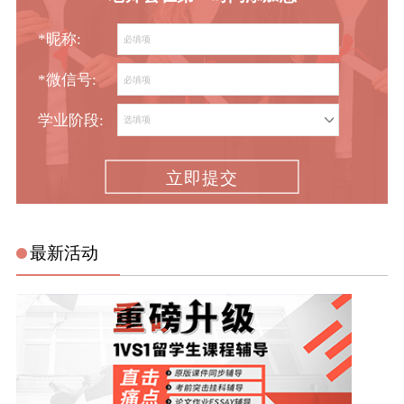
*昵称:
*微信号:
学业阶段:
立即提交
最新活动