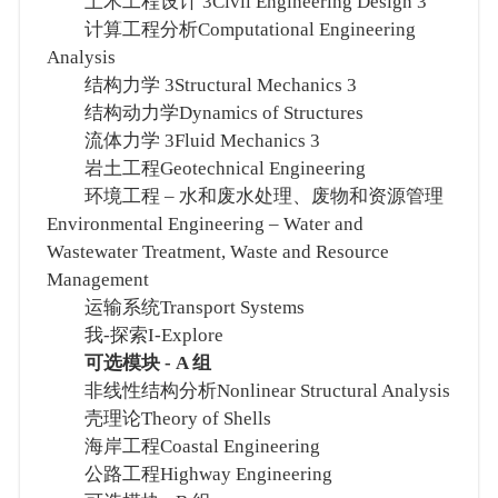
土木工程设计 3Civil Engineering Design 3
计算工程分析Computational Engineering
Analysis
结构力学 3Structural Mechanics 3
结构动力学Dynamics of Structures
流体力学 3Fluid Mechanics 3
岩土工程Geotechnical Engineering
环境工程 – 水和废水处理、废物和资源管理
Environmental Engineering – Water and
Wastewater Treatment, Waste and Resource
Management
运输系统Transport Systems
我-探索I-Explore
可选模块 - A 组
非线性结构分析Nonlinear Structural Analysis
壳理论Theory of Shells
海岸工程Coastal Engineering
公路工程Highway Engineering