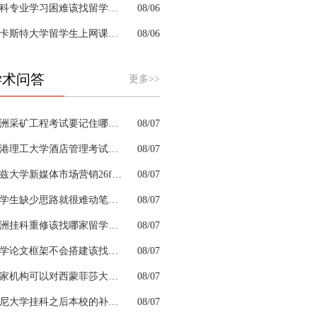
商科专业学习困难该找留学生辅导机构吗？
08/06
兰卡斯特大学留学生上网课挂科怎么办？
08/06
学术问答
更多>>
澳洲采矿工程考试要记住哪些安全规范考点
08/07
香港理工大学酒店管理考试有什么答题技巧
08/07
利兹大学新媒体市场营销26fall预习辅导选哪家机构？
08/07
留学生缺少思路就很难动笔完成商科作业吗
08/07
澳洲挂科重修该找哪家留学生辅导机构？
08/07
留学论文框架不会搭建该找留学生辅导机构吗？
08/07
哪家机构可以对西蒙菲莎大学工程数学专业进行留学生申诉辅导？
08/07
悉尼大学挂科之后本校的补救政策都有哪些
08/07