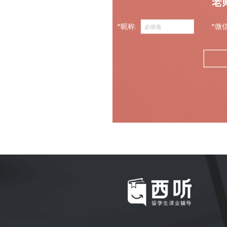
老
*昵称:
*微