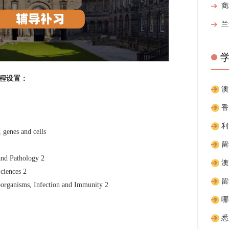
程设置：
s and cells
athology 2
ences 2
s, Infection and Immunity 2