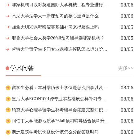
08/06
哪家机构可以对英迪国际大学机械工程专业进行留学生挂科辅导？
08/06
悉尼大学法学大一新课预习的核心重点是什么
08/05
加拿大UBC课程晦涩零基础补习来得及跟上吗
08/05
耶鲁大学社会人类学26fall预习辅导选哪家机构？
08/05
肯特大学留学生多门专业课接连掉队怎么拆分阶段性补习计划
学术问答
更多>>
08/06
留学生必看：本科学历硕士学位是怎么回事以及如何影响考公
08/06
皇后大学ECON1001跨专业零基础该怎样补习专业课
08/06
约克大学心理学留学生补考辅导会搭建完整知识体系框架吗
08/06
阿伯丁大学能源地质学26fall预习辅导适合预科升本科吗
08/06
澳洲建筑学考试快题设计该怎么分配答题时间