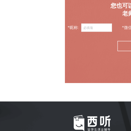
您也可
老
*昵称:
*微