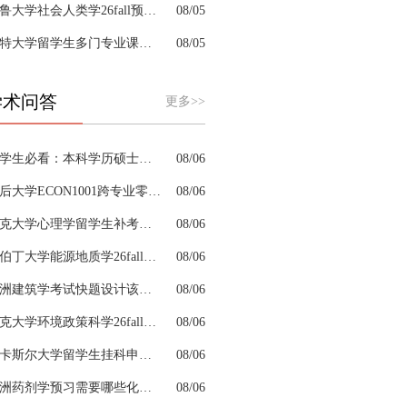
耶鲁大学社会人类学26fall预习辅导选哪家机构？
08/05
肯特大学留学生多门专业课接连掉队怎么拆分阶段性补习计划
08/05
学术问答
更多>>
留学生必看：本科学历硕士学位是怎么回事以及如何影响考公
08/06
皇后大学ECON1001跨专业零基础该怎样补习专业课
08/06
约克大学心理学留学生补考辅导会搭建完整知识体系框架吗
08/06
阿伯丁大学能源地质学26fall预习辅导适合预科升本科吗
08/06
澳洲建筑学考试快题设计该怎么分配答题时间
08/06
杜克大学环境政策科学26fall预习辅导选哪家机构？
08/06
纽卡斯尔大学留学生挂科申诉文书内容单薄如何充实材料
08/06
澳洲药剂学预习需要哪些化学基础
08/06