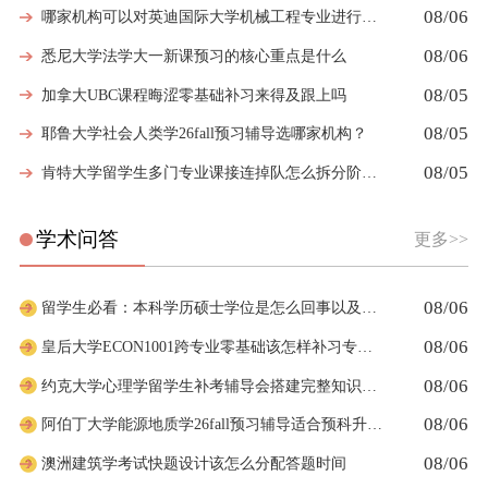
08/06
哪家机构可以对英迪国际大学机械工程专业进行留学生挂科辅导？
08/06
悉尼大学法学大一新课预习的核心重点是什么
08/05
加拿大UBC课程晦涩零基础补习来得及跟上吗
08/05
耶鲁大学社会人类学26fall预习辅导选哪家机构？
08/05
肯特大学留学生多门专业课接连掉队怎么拆分阶段性补习计划
学术问答
更多>>
08/06
留学生必看：本科学历硕士学位是怎么回事以及如何影响考公
08/06
皇后大学ECON1001跨专业零基础该怎样补习专业课
08/06
约克大学心理学留学生补考辅导会搭建完整知识体系框架吗
08/06
阿伯丁大学能源地质学26fall预习辅导适合预科升本科吗
08/06
澳洲建筑学考试快题设计该怎么分配答题时间