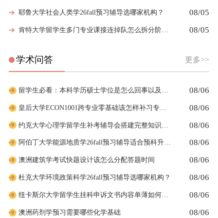
08/05
耶鲁大学社会人类学26fall预习辅导选哪家机构？
08/05
肯特大学留学生多门专业课接连掉队怎么拆分阶段性补习计划
学术问答
更多>>
08/06
留学生必看：本科学历硕士学位是怎么回事以及如何影响考公
08/06
皇后大学ECON1001跨专业零基础该怎样补习专业课
08/06
约克大学心理学留学生补考辅导会搭建完整知识体系框架吗
08/06
阿伯丁大学能源地质学26fall预习辅导适合预科升本科吗
08/06
澳洲建筑学考试快题设计该怎么分配答题时间
08/06
杜克大学环境政策科学26fall预习辅导选哪家机构？
08/06
纽卡斯尔大学留学生挂科申诉文书内容单薄如何充实材料
08/06
澳洲药剂学预习需要哪些化学基础