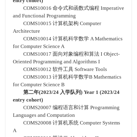
entry cohort)
COMS10016 命令式和函数式编程 Imperative
and Functional Programming
COMS10015 计算机架构 Computer
Architecture
COMS10014 计算机科学数学 A Mathematics
for Computer Science A
COMS10017 面向对象编程和算法 I Object-
Oriented Programming and Algorithms I
COMS10012 软件工具 Software Tools
COMS10013 计算机科学数学B Mathematics
for Computer Science B
第二年(2023/24 入学队列) Year 1 (2023/24
entry cohort)
COMS20007 编程语言和计算 Programming
Languages and Computation
COMS20008 计算机系统 Computer Systems
A