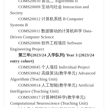
COMS20010 算法二 Algorithms II
COMS20009 互动与社会 Interaction and
Society
COMS20012 计算机系统 B Computer
Systems B
COMS20011 数据驱动的计算机科学 Data-
Driven Computer Science
COMS20006 软件工程项目 Software
Engineering Project
第三年(2023/24 入学队列) Year 3 (2023/24
entry cohort)
COMS30045 个人项目 Individual Project
COMS30042 高级算法(教学单元) Advanced
Algorithms (Teaching Unit)
COMS30014 人工智能(教学单元) Artificial
Intelligence (Teaching Unit)
COMS30017 计算神经科学(教学单元)
Computational Neuroscience (Teaching Unit)