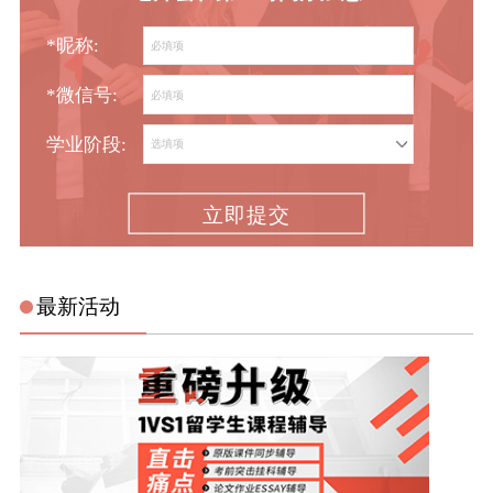
*昵称:
*微信号:
学业阶段:
立即提交
最新活动