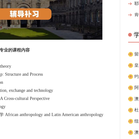
专业的课程内容
heory
cture and Process
on
change and technology
s-cultural Perspective
gy
thropology and Latin American anthropology