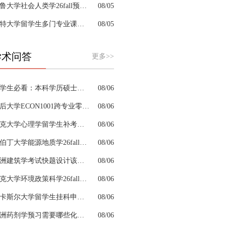
耶鲁大学社会人类学26fall预习辅导选哪家机构？
08/05
肯特大学留学生多门专业课接连掉队怎么拆分阶段性补习计划
08/05
学术问答
更多>>
留学生必看：本科学历硕士学位是怎么回事以及如何影响考公
08/06
皇后大学ECON1001跨专业零基础该怎样补习专业课
08/06
约克大学心理学留学生补考辅导会搭建完整知识体系框架吗
08/06
阿伯丁大学能源地质学26fall预习辅导适合预科升本科吗
08/06
澳洲建筑学考试快题设计该怎么分配答题时间
08/06
杜克大学环境政策科学26fall预习辅导选哪家机构？
08/06
纽卡斯尔大学留学生挂科申诉文书内容单薄如何充实材料
08/06
澳洲药剂学预习需要哪些化学基础
08/06