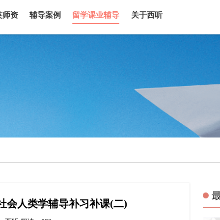
英师资
辅导案例
留学课业辅导
关于西听
大社会人类学辅导补习补课(二)