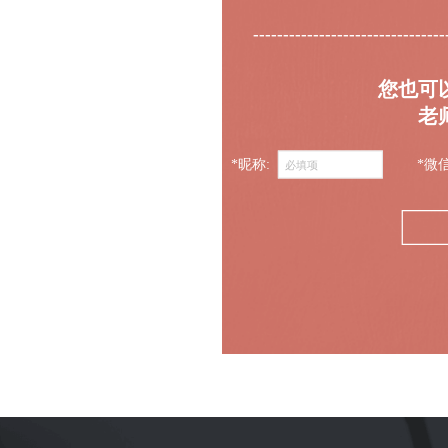
--------------------------------
您也可
老
*昵称:
*微