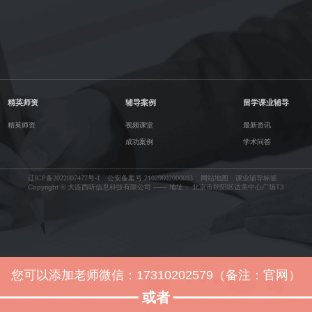
精英师资
辅导案例
留学课业辅导
精英师资
视频课堂
最新资讯
成功案例
学术问答
辽ICP备2022007477号-1
公安备案号 21029602000693
网站地图
课业辅导标签
Copyright © 大连西听信息科技有限公司 —— 地址： 北京市朝阳区达美中心广场T3
您可以添加老师微信：17310202579（备注：官网）
或者